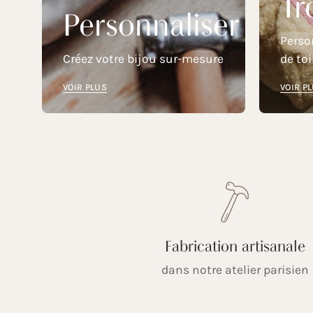
Tr
Personnaliser
Perso
Créez votre bijou sur-mesure
de toi
VOIR PLUS
VOIR P
Fabrication artisanale
dans notre atelier parisien