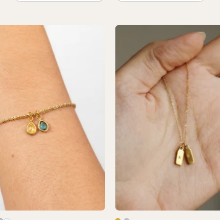
Bracelet
Collier
Birthstone
Initiales
Personna