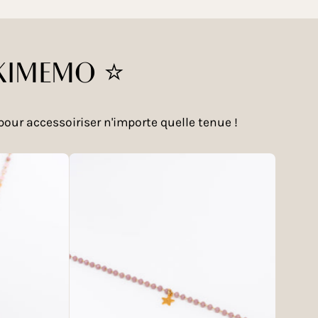
k KIMEMO ⭐
our accessoiriser n'importe quelle tenue !
uelle
Biarritz
|
et
Collier
Lilas