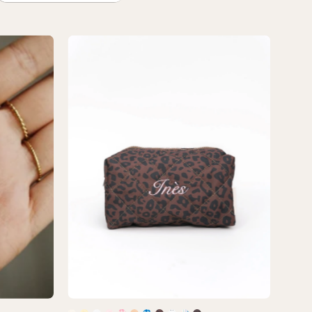
Trousse
Beauté
lisable
Personnalisable