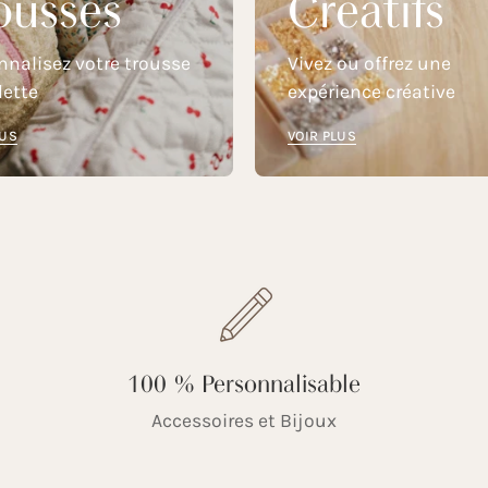
ousses
Créatifs
nnalisez votre trousse
Vivez ou offrez une
lette
expérience créative
LUS
VOIR PLUS
100 % Personnalisable
Accessoires et Bijoux