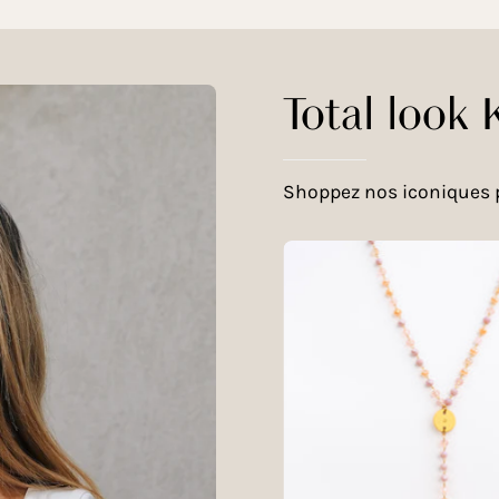
Total loo
Shoppez nos iconiques p
Ramat
|
Chapel
Perlée